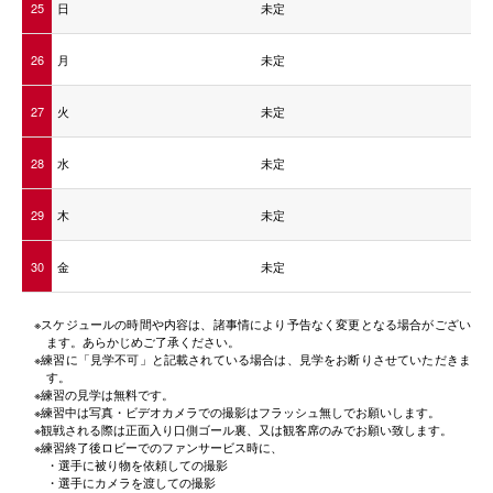
25
日
未定
26
月
未定
27
火
未定
28
水
未定
29
木
未定
30
金
未定
※スケジュールの時間や内容は、諸事情により予告なく変更となる場合がござい
ます。あらかじめご了承ください。
※練習に「見学不可」と記載されている場合は、見学をお断りさせていただきま
す。
※練習の見学は無料です。
※練習中は写真・ビデオカメラでの撮影はフラッシュ無しでお願いします。
※観戦される際は正面入り口側ゴール裏、又は観客席のみでお願い致します。
※練習終了後ロビーでのファンサービス時に、
・選手に被り物を依頼しての撮影
・選手にカメラを渡しての撮影