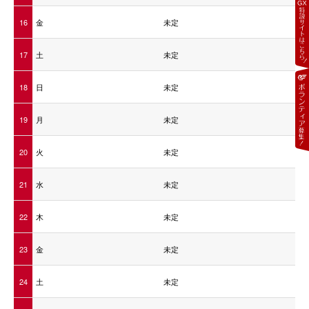
16
金
未定
17
土
未定
18
日
未定
19
月
未定
20
火
未定
21
水
未定
22
木
未定
23
金
未定
24
土
未定