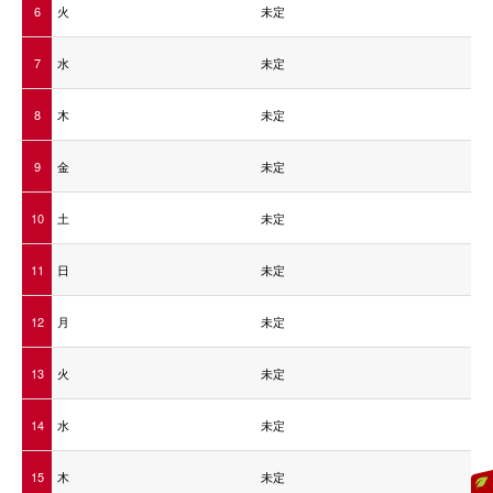
6
火
未定
7
水
未定
8
木
未定
9
金
未定
10
土
未定
11
日
未定
12
月
未定
13
火
未定
14
水
未定
15
木
未定