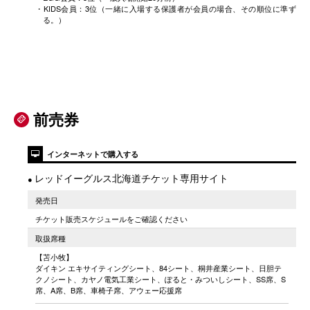
・KIDS会員：3位（一緒に入場する保護者が会員の場合、その順位に準ず
る。）
前売券


インターネットで購入する
レッドイーグルス北海道チケット専用サイト
●
発売日
チケット販売スケジュールをご確認ください
取扱席種
【苫小牧】
ダイキン エキサイティングシート、84シート、桐井産業シート、日胆テ
クノシート、カヤノ電気工業シート、ぽると・みついしシート、SS席、S
席、A席、B席、車椅子席、アウェー応援席