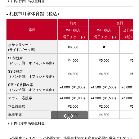
（ ）内は小中高校生料金
scrollable
札幌市月寒体育館（税込）
●
前売
当日
席種
WEB購入
WEB購入
当日券窓
（電子チケット）
（電子チケット）
（紙チケ
氷かぶりシート
¥6,000


(サイド/ゴール裏)
SS前段席
¥4,500
¥5,000
¥5,50
（ベンチ側、オフィシャル側）
SS後段席
¥4,300
¥4,800
¥5,30
（ベンチ側、オフィシャル側）
S席・S見切れ席
¥4,000
（¥1,000）
¥4,500
（¥1,500）
¥5,000
（¥2
（ベンチ側、オフィシャル側）
アウェー応援席
¥4,000
（¥1,000）
¥4,500
（¥1,500）
¥5,000
（¥2
立見自由席
¥2,000
¥2,000
¥2,00
車椅子席
¥4,000
¥4,500

（ ）内は小中高校生料金
scrollable
※小学生からチケットが必要です。小学生未満でも座席が必要な場合はチケット