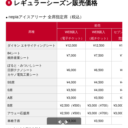
レギュラーシーズン販売価格

nepiaアイスアリーナ 全席指定席（税込）
●
前売
席種
WEB購入
WEB購入
セブンイ
（電子チケット）
（紙チケット）
窓口購
ダイキン エキサイティングシート
¥12,000
¥12,500
¥12,5
84シート
¥7,000
¥7,500
¥7,50
桐井産業シート
ぽると・みついしシート
日胆テクノシート
¥6,000
¥6,500
¥6,50
カヤノ電気工業シート
SS席
¥4,000
¥4,500
¥4,50
S席
¥3,500
¥4,000
¥4,00
A席
¥3,000
¥3,500
¥3,50
B席
¥2,500
（¥500）
¥3,000
（¥700）
¥3,000
（¥
アウェー応援席
¥2,500
（¥500）
¥3,000
（¥700）
¥3,000
（¥
車椅子席
¥3,000
¥3,500
