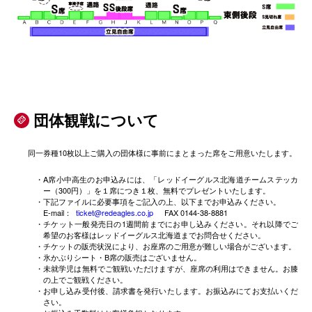
団体観戦について

同一券種10枚以上ご購入の団体様に事前にまとまった席をご用意いたします。
・A席小中高生のお申込みには、「レッドイーグルス北海道チームステッカ
ー（300円）」を１席につき１枚、無料でプレゼントいたします。
・下記ファイルに必要事項をご記入の上、以下までお申込みください。
E-mail：
ticket@redeagles.co.jp
FAX 0144-38-8881
・チケット一般発売日の1週間前までにお申し込みください。それ以降でご
希望のお客様はレッドイーグルス北海道までお問合せください。
・チケットの販売状況により、お座席のご用意が難しい場合がございます。
・氷かぶりシート・B席の販売はございません。
・未就学児は無料でご観戦いただけますが、座席の利用はできません。お膝
の上でご観戦ください。
・お申し込み受付後、請求書を発行いたします。お振込みにてお支払いくだ
さい。