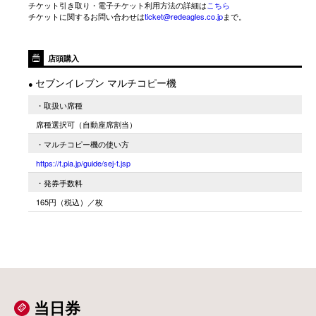
チケット引き取り・電子チケット利用方法の詳細は
こちら
チケットに関するお問い合わせは
ticket@redeagles.co.jp
まで。

店頭購入
セブンイレブン マルチコピー機
●
・取扱い席種
席種選択可（自動座席割当）
・マルチコピー機の使い方
https://t.pia.jp/guide/sej-t.jsp
・発券手数料
165円（税込）／枚
当日券
