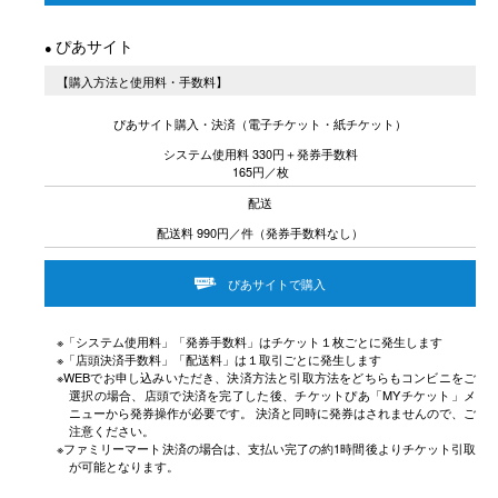
ぴあサイト
●
【購入方法と使用料・手数料】
ぴあサイト購入・決済（電子チケット・紙チケット）
システム使用料 330円＋発券手数料
165円／枚
配送
配送料 990円／件（発券手数料なし）
ぴあサイトで購入

※「システム使用料」「発券手数料」はチケット１枚ごとに発生します
※「店頭決済手数料」「配送料」は１取引ごとに発生します
※WEBでお申し込みいただき、決済方法と引取方法をどちらもコンビニをご
選択の場合、店頭で決済を完了した後、チケットぴあ「MYチケット」メ
ニューから発券操作が必要です。 決済と同時に発券はされませんので、ご
注意ください。
※ファミリーマート決済の場合は、支払い完了の約1時間後よりチケット引取
が可能となります。