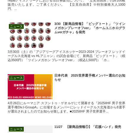
nepiaアイスアリーナにおける当日券販売について、「立見自由席」のみ200枚
販売いたします。ご了承ください。 【立見自由席】※特別価格大人1000
円、...
3/30 【新商品情報】「ビッグトート」「ツイン
ニュース
メガホンプレーオフver」「ホームユニホログラ
ムverガチャ」を発売
3月30日（土）の「アジアリーグアイスホッケー2023‐2024 プレーオフ レッドイ
ーグルス北海道 vs HLアニャン」の試合会場にて、新商品「ビッグトート」（税
込3500円）「ツインメガホン プレーオフver」（税込1,500円）「ホ...
日本代表 2025世界選手権メンバー選出のお知
ニュース
らせ
4月26日にルーマニア スフントゥ・ゲオルゲにて開幕する『2025IIHF 男子世界
選手権Div.I-GroupA』に出場するメンバーにレッドイーグルス北海道から8選手
が選出されましたのでお知らせ致します。■2025IIHF 男子世界選手...
11/27 【新商品情報①】「応援ハンド」発売
ニュース