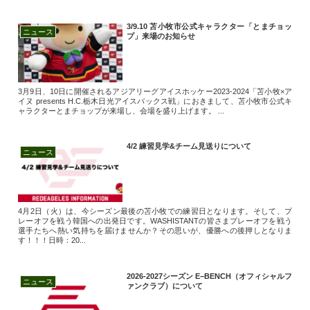
3/9.10 苫小牧市公式キャラクター「とまチョッ
ニュース
プ」来場のお知らせ
3月9日、10日に開催されるアジアリーグアイスホッケー2023-2024「苫小牧×ア
イヌ presents H.C.栃木日光アイスバックス戦」におきまして、苫小牧市公式キ
ャラクターとまチョップが来場し、会場を盛り上げます。 ...
4/2 練習見学&チーム見送りについて
ニュース
4月2日（火）は、今シーズン最後の苫小牧での練習日となります。そして、プ
レーオフを戦う韓国への出発日です。WASHISTANTの皆さまプレーオフを戦う
選手たちへ熱い気持ちを届けませんか？その思いが、優勝への後押しとなりま
す！！！日時：20...
2026-2027シーズン E−BENCH（オフィシャルフ
ニュース
ァンクラブ）について