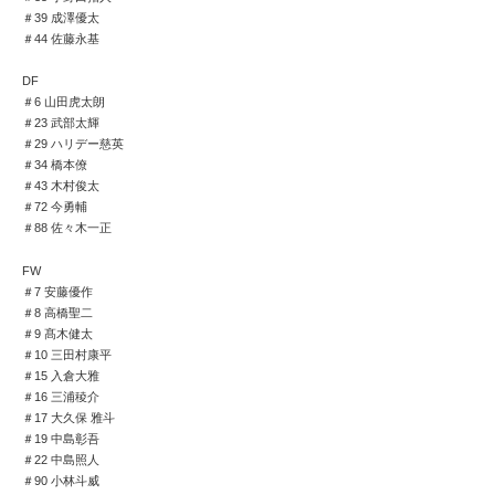
＃39 成澤優太
＃44 佐藤永基
DF
＃6 山田虎太朗
＃23 武部太輝
＃29 ハリデー慈英
＃34 橋本僚
＃43 木村俊太
＃72 今勇輔
＃88 佐々木一正
FW
＃7 安藤優作
＃8 高橋聖二
＃9 髙木健太
＃10 三田村康平
＃15 入倉大雅
＃16 三浦稜介
＃17 大久保 雅斗
＃19 中島彰吾
＃22 中島照人
＃90 小林斗威