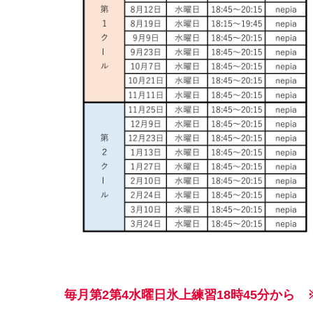
毎月第2第4水曜日氷上練習18時45分から
※