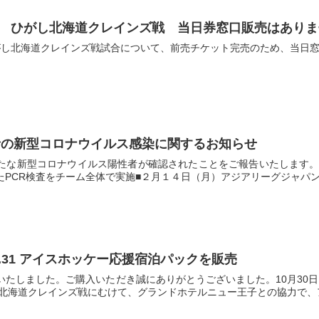
御礼】 ひがし北海道クレインズ戦 当日券窓口販売はあり
すひがし北海道クレインズ戦試合について、前売チケット完売のため、当日
者の新型コロナウイルス感染に関するお知らせ
たな新型コロナウイルス陽性者が確認されたことをご報告いたします。
PCR検査をチーム全体で実施■２月１４日（月）アジアリーグジャパンカ
30.31 アイスホッケー応援宿泊パックを販売
いたしました。ご購入いただき誠にありがとうございました。10月30
し北海道クレインズ戦にむけて、グランドホテルニュー王子との協力で、ア