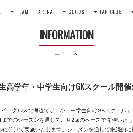
E
TEAM
ARENA
GOODS
FAN CLUB



INFORMATION
ニュース
生高学年・中学生向けGKスクール開
ドイーグルス北海道では「小・中学生向けGKスクール」
月までのシーズンを通じて、月2回のペースで開催いた
ールに分けて実施いたします。シーズンを通して継続的