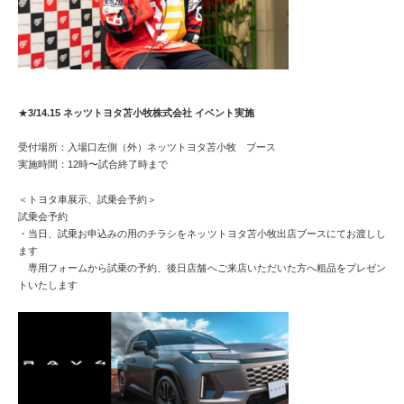
★
3/14.15 ネッツトヨタ苫小牧株式会社 イベント実施
受付場所：入場口左側（外）ネッツトヨタ苫小牧 ブース
実施時間：12時〜試合終了時まで
＜トヨタ車展示、試乗会予約＞
試乗会予約
・当日、試乗お申込みの用のチラシをネッツトヨタ苫小牧出店ブースにてお渡しし
ます
専用フォームから試乗の予約、後日店舗へご来店いただいた方へ粗品をプレゼン
トいたします