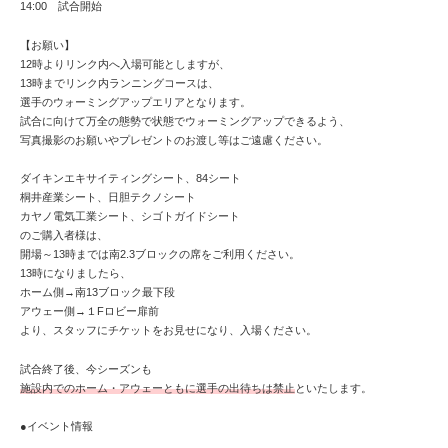
14:00 試合開始
【お願い】
12時よりリンク内へ入場可能としますが、
13時までリンク内ランニングコースは、
選手のウォーミングアップエリアとなります。
試合に向けて万全の態勢で状態でウォーミングアップできるよう、
写真撮影のお願いやプレゼントのお渡し等はご遠慮ください。
ダイキンエキサイティングシート、84シート
桐井産業シート、日胆テクノシート
カヤノ電気工業シート、シゴトガイドシート
のご購入者様は、
開場～13時までは南2.3ブロックの席をご利用ください。
13時になりましたら、
ホーム側→南13ブロック最下段
アウェー側→１Fロビー扉前
より、スタッフにチケットをお見せになり、入場ください。
試合終了後、今シーズンも
施設内でのホーム・アウェーともに選手の出待ちは禁止
といたします。
●イベント情報