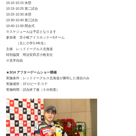
10:10-10:15 休憩
10:15-10:25 第二試合
10:25-10:30 休憩
10:30-10:40 第三試合
10:40-11:00 閉会式
※スケジュールは予定となります
参加者 苫小牧アイスホッケー5チーム
（主に小学3.4年生）
主催 レッドイーグルス北海道
特別協賛 明治安田苫小牧支社
※見学自由
★
3/14 アフターゲームショー開催
実施条件：レッドイーグルス北海道が勝利した場合のみ
実施場所：1Fロビー E-ステ
実施時間：試合終了後（５分程度）