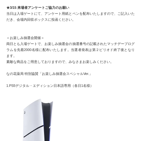
★3/15 来場者アンケートご協力のお願い
当日は入場ゲートにて、アンケート用紙とペンを配布いたしますので、ご記入いた
だき、会場内回収ボックスに投函ください。
＜お楽しみ抽選会開催＞
両日とも入場ゲートで、お楽しみ抽選会の抽選番号の記載されたマッチデープログ
ラムを先着2000名様に配布いたします。当選者発表は第２ピリオド終了後となり
ます。
素敵な商品をご用意しておりますので、みなさまお楽しみください。
なの花薬局 特別協賛「お楽しみ抽選会スペシャルVer.」
1.PS5デジタル・エディション日本語専用（各日1名様）