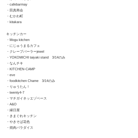
・cafebarmay
・田真商会
・むかわ町
・kitakara
キッチンカー
・Mogu kitchen
・にじゅうまるカフェ
・クレープパーラーjewel
・YOKOMICHI taiyaki stand 3/14のみ
・なんチキ
・KITCHEN-CAMP
・eve
・foodkitchen Chame 3/14のみ
・りゅうたん！
・twenty4-7
・マチガイネッエゾベース
・A&O
・縁日屋
・きまぐれキッチン
・やきそば花色
・焼肉パラダイス