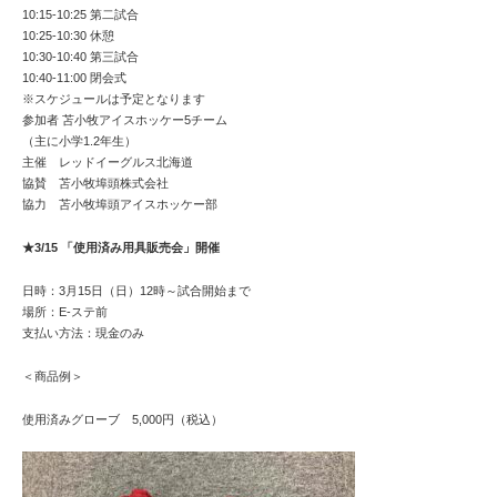
10:15-10:25 第二試合
10:25-10:30 休憩
10:30-10:40 第三試合
10:40-11:00 閉会式
※スケジュールは予定となります
参加者 苫小牧アイスホッケー5チーム
（主に小学1.2年生）
主催 レッドイーグルス北海道
協賛 苫小牧埠頭株式会社
協力 苫小牧埠頭アイスホッケー部
★3/15 「使用済み用具販売会」開催
日時：3月15日（日）12時～試合開始まで
場所：E-ステ前
支払い方法：現金のみ
＜商品例＞
使用済みグローブ 5,000円（税込）