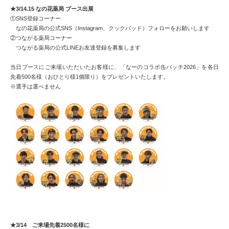
★3/14.15 なの花薬局 ブース出展
①SNS登録コーナー
なの花薬局の公式SNS（Instagram、クックパッド）フォローをお願いします
②つながる薬局コーナー
つながる薬局の公式LINEお友達登録を募集します
当日ブースにご来場いただいたお客様に、「なーのコラボ缶バッチ2026」を各日
先着500名様（おひとり様1個限り）をプレゼントいたします。
※選手は選べません
★3/14 ご来場先着2500名様に