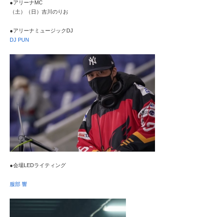
●アリーナMC
（土）（日）吉川のりお
●アリーナミュージックDJ
DJ PUN
●会場LEDライティング
服部 響