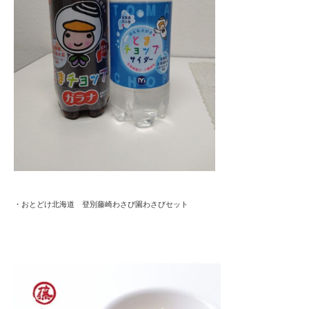
・おとどけ北海道 登別藤崎わさび園わさびセット