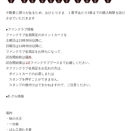
※数量に限りがあるため、おひとりさま、１選手あたり1個までの購入制限を設け
させていただきます
●ファンクラブ情報
ファンクラブ会員限定のポイントカードを
土曜日は11時30分以降に、
日曜日は11時30分以降に、
ファンクラブ会員証をお持ちになって、
試合開始前は
場外
、
試合開始後は
２F
ファンクラブブースまでお越しください。
※ファンクラブ会員証をお忘れの方は、
ポイントカードのお渡しまたは
スタンプを押すことができません。
スタンプの後付けはできかねますので、ご注意ください。
●E-グル情報
場内
・味の大王
・一分銀
・ぱん工房むぎ麦