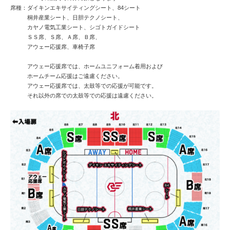
席種：ダイキンエキサイティングシート、84シート
桐井産業シート、日胆テクノシート、
カヤノ電気工業シート、シゴトガイドシート
ＳＳ席、Ｓ席、Ａ席、Ｂ席、
アウェー応援席、車椅子席
アウェー応援席では、ホームユニフォーム着用および
ホームチーム応援はご遠慮ください。
アウェー応援席では、太鼓等での応援が可能です。
それ以外の席での太鼓等での応援は遠慮ください。
お問い合わせ
個人情報保護方針
当社が取り扱う個人情報について
無断使用、転載はご遠慮下さい。

Copyright© RED EAGLES HOKKAIDO Inc. All Rights Reserved.