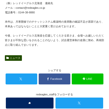
（株）レッドイーグルス北海道 連絡先
メール：contact@redeagles.co.jp
電話番号：0144-38-8880
本件は、月寒開催でのチケットシステム構築時の座席数の確認不足が原因であり、
本来あってはならないことと大変重く受け止めております。
今後、レッドイーグルス北海道を応援してくださる皆さま、会場へお越しいただく
皆さまが不快な思いをされることのないよう、試合運営体制の改善に努め、再発防
止に取り組んでまいります。
ニュース
シェアする
Facebook
LINE
redeagles_staffをフォローする