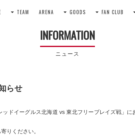
E
TEAM
ARENA
GOODS
FAN CLUB



INFORMATION
ニュース
お知らせ
nts レッドイーグルス北海道 vs 東北フリーブレイズ
。
ち寄りください。