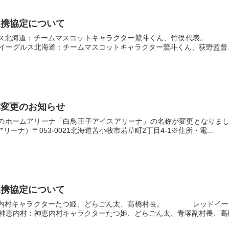
連携協定について
ルス北海道：チームマスコットキャラクター鷲斗くん、竹俣代表。 
イーグルス北海道：チームマスコットキャラクター鷲斗くん、荻野監督、
称変更のお知らせ
のホームアリーナ「白鳥王子アイスアリーナ」の名称が変更となりました
ーナ）〒053-0021北海道苫小牧市若草町2丁目4-1※住所・電...
連携協定について
恵内村キャラクターたつ姫、どらごん太、髙橋村長。 レッドイーグ
神恵内村：神恵内村キャラクターたつ姫、どらごん太、青塚副村長、髙橋