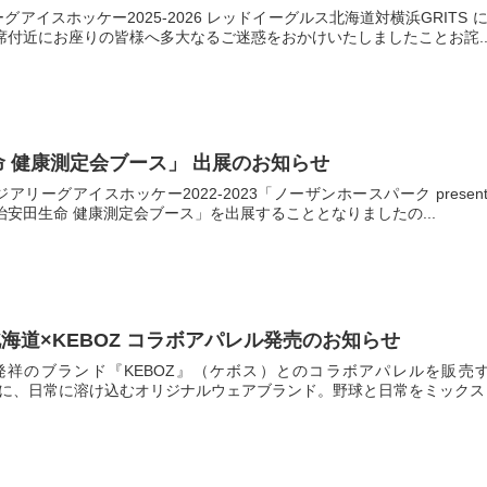
ーグアイスホッケー2025-2026 レッドイーグルス北海道対横浜GRI
付近にお座りの皆様へ多大なるご迷惑をおかけいたしましたことお詫..
生命 健康測定会ブース」 出展のお知らせ
アリーグアイスホッケー2022-2023「ノーザンホースパーク prese
安田生命 健康測定会ブース」を出展することとなりましたの...
海道×KEBOZ コラボアパレル発売のお知らせ
発祥のブランド『KEBOZ』（ケボス）とのコラボアパレルを販売
ツに、日常に溶け込むオリジナルウェアブランド。野球と日常をミックスし