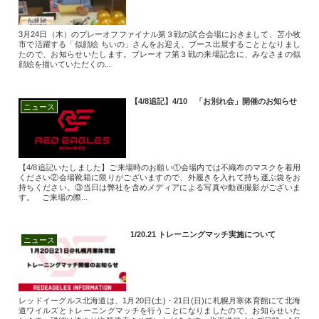
3月24日（木）のプレーオフファイナル第３戦の試合会場におきまして、苫小牧
市で活躍する「似顔絵 ちいの」さんをお迎え、ブース出展することとなりまし
たので、お知らせいたします。プレーオフ第３戦の来場記念に、みなさまの似
顔絵を描いていただくの...
【4/8追記】4/10 「お別れ会」開催のお知らせ
ニュース
【4/8追記いたしました】ご来場時のお願い①会場内では不織布のマスクを着用
ください②会場靴箱に限りがございますので、外履きを入れて持ち運ぶ袋をお
持ちください。③当日は弊社を含めメディアによる写真や動画撮影がございま
す。 ご来場の際...
1/20.21 トレーニングマッチ実施について
ニュース
レッドイーグルス北海道は、1月20日(土)・21日(日)に札幌月寒体育館にて北海
道ワイルズとトレーニングマッチを行うことになりましたので、お知らせいた