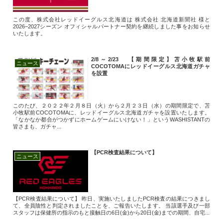
この度、株式会社レッドイーグルス北海道は 株式会社 北海道新聞社 様と
2026−2027シーズン オフィシャルパートナー契約を継続しました事をお知らせ
いたします。
2/8～2/23 【期間限定】苫小牧駅前
ニュース
COCOTOMAにレッドイーグルス北海道ガチャ
を設置
このたび、２０２２年２月８日（火）から２月２３日（水）の期間限定で、苫
小牧駅前COCOTOMAに、レッドイーグルス北海道ガチャを設置いたします。
「なかなか都合がつかずにホームゲームにいけない！」というWASHISTANTの
皆さまも、ガチャ...
【PCR検査結果について】
ニュース
【PCR検査結果について】 昨日、実施いたしましたPCR検査の結果につきまし
て、全員陰性と判定されましたことを、ご報告いたします。 当該選手及び一部
スタッフは保健所の指示のもと接触日の6日(金)から20日(金)までの期間、自宅...