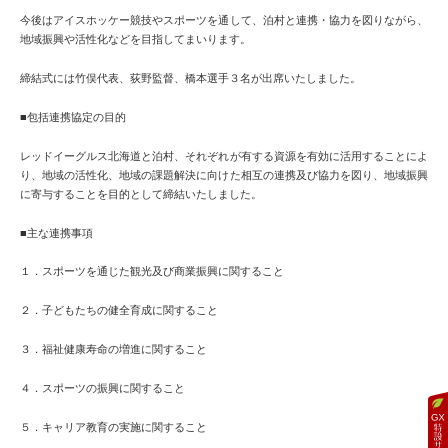
今後はアイスホッケー競技やスポーツを通して、泊村と連携・協力を図りながら、
地域振興や活性化などを目指してまいります。
締結式には竹俣代表、荻野監督、橋本選手３名が出席いたしました。
■包括連携協定の目的
レッドイーグルス北海道と泊村、それぞれが有する資源を有効に活用することによ
り、地域の活性化、地域の課題解決に向けた相互の連携及び協力を図り、地域振興
に寄与することを目的として締結いたしました。
■主な連携事項
１．スポーツを通じた観光及び商業振興に関すること
２．子どもたちの健全育成に関すること
３．福祉健康寿命の増進に関すること
４．スポーツの振興に関すること
５．キャリア教育の実施に関すること