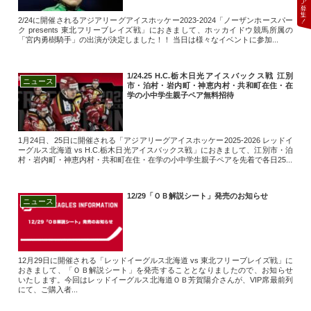
2/24に開催されるアジアリーグアイスホッケー2023-2024「ノーザンホースパー
ク presents 東北フリーブレイズ戦」におきまして、ホッカイドウ競馬所属の
「宮内勇樹騎手」の出演が決定しました！！ 当日は様々なイベントに参加...
1/24.25 H.C.栃木日光アイスバックス戦 江別
ニュース
市・泊村・岩内町・神恵内村・共和町在住・在
学の小中学生親子ペア無料招待
1月24日、25日に開催される「アジアリーグアイスホッケー2025-2026 レッドイ
ーグルス北海道 vs H.C.栃木日光アイスバックス戦」におきまして、江別市・泊
村・岩内町・神恵内村・共和町在住・在学の小中学生親子ペアを先着で各日25...
12/29「ＯＢ解説シート」発売のお知らせ
ニュース
12月29日に開催される「レッドイーグルス北海道 vs 東北フリーブレイズ戦」に
おきまして、「ＯＢ解説シート」を発売することとなりましたので、お知らせ
いたします。今回はレッドイーグルス北海道ＯＢ芳賀陽介さんが、VIP席最前列
にて、ご購入者...