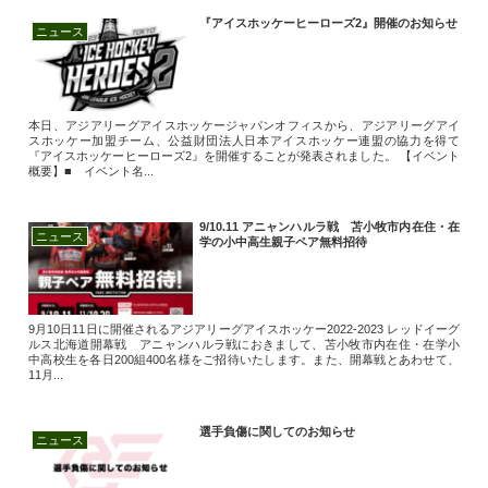
『アイスホッケーヒーローズ2』開催のお知らせ
ニュース
本日、アジアリーグアイスホッケージャパンオフィスから、アジアリーグアイ
スホッケー加盟チーム、公益財団法人日本アイスホッケー連盟の協力を得て
『アイスホッケーヒーローズ2』を開催することが発表されました。 【イベント
概要】■ イベント名...
9/10.11 アニャンハルラ戦 苫小牧市内在住・在
ニュース
学の小中高生親子ペア無料招待
9月10日11日に開催されるアジアリーグアイスホッケー2022‐2023 レッドイーグ
ルス北海道開幕戦 アニャンハルラ戦におきまして、苫小牧市内在住・在学小
中高校生を各日200組400名様をご招待いたします。また、開幕戦とあわせて、
11月...
選手負傷に関してのお知らせ
ニュース