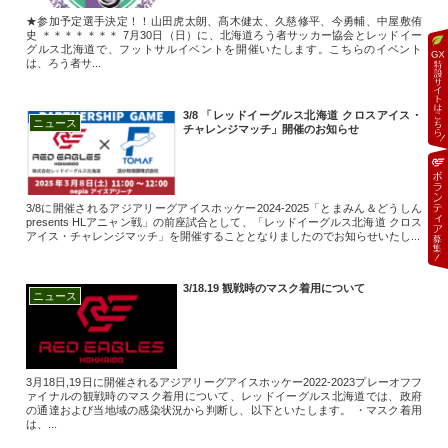
★参加予定選手決定！！山田虎太朗、髙木健太、久慈修平、今勇輔、中屋敷侑
史 ＊＊＊＊＊＊＊ 7月30日（日）に、北海道ろう者サッカー協会とレッドイー
グルス北海道で、フットサルイベントを開催いたします。こちらのイベント
は、ろう者サ...
3/8 「レッドイーグルス北海道 クロスアイス・
ニュース
チャレンジマッチ」開催のお知らせ
3/8に開催されるアジアリーグアイスホッケー2024-2025「とまみん＆どうしん
presents HLアニャン戦」の前座試合として、「レッドイーグルス北海道 クロス
アイス・チャレンジマッチ」を開催することとなりましたのでお知らせいたし...
3/18.19 観戦時のマスク着用について
ニュース
3月18日,19日に開催されるアジアリーグアイスホッケー2022-2023プレーオフフ
ァイナルの観戦時のマスク着用について、レッドイーグルス北海道では、政府
の通達および当地域の感染状況から判断し、以下といたします。 ・マスク着用
は、...