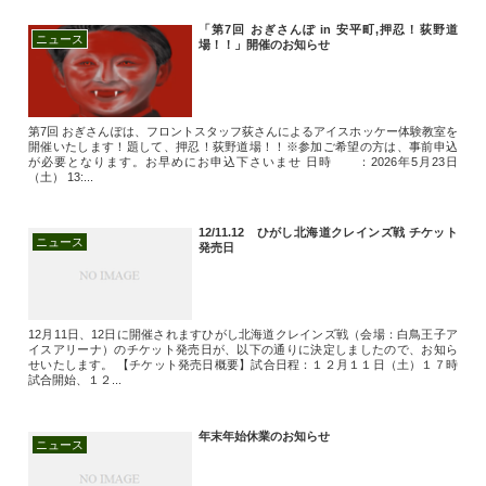
「第7回 おぎさんぽ in 安平町,押忍！荻野道
ニュース
場！！」開催のお知らせ
第7回 おぎさんぽは、フロントスタッフ荻さんによるアイスホッケー体験教室を
開催いたします！題して、押忍！荻野道場！！※参加ご希望の方は、事前申込
が必要となります。お早めにお申込下さいませ 日時 ：2026年5月23日
（土） 13:...
12/11.12 ひがし北海道クレインズ戦 チケット
ニュース
発売日
12月11日、12日に開催されますひがし北海道クレインズ戦（会場：白鳥王子ア
イスアリーナ）のチケット発売日が、以下の通りに決定しましたので、お知ら
せいたします。 【チケット発売日概要】試合日程：１２月１１日（土）１７時
試合開始、１２...
年末年始休業のお知らせ
ニュース