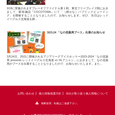
3/19に実施されますプレーオフファイナル第１戦、東北フリーブレイズ戦におき
まして、駅前施設『COCOTOMA』にて「（静かな）パブリックビューイン
グ」を開催することとなりましたので、お知らせします。ぜひ、当日はレッド
イーグルス北海道を静...
3/23.24 「なの花薬局ブース」出展のお知らせ
ニュース
3月24日、25日に開催されるアジアリーグアイスホッケー2023-2024「なの花薬
局 presents レッドイーグルス北海道 vs HLアニャン」におきまして、なの花薬
局がブースを出展することとなりましたので、お知らせいたします。また...
お問い合わせ
個人情報保護方針
当社が取り扱う個人情報について
無断使用、転載はご遠慮下さい。
