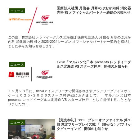
医療法人社団 月信会 月寒のぶおか内科 消化器
ニュース
内科 様 オフィシャルパートナー締結のお知らせ
この度、株式会社レッドイーグルス北海道は 医療社団法人 月信会 月寒のぶおか
内科 消化器内科 様と2023-2024シーズン オフィシャルパートナー契約を締結し
ました事をお知らせ致します。
12/28「マルハン北日本 presents レッドイーグ
ニュース
ルス北海道 VS スターズ神戸」開催のお知らせ
１２月２８日に、nepiaアイスアリーナで開催されますアジアリーグアイスホッ
ケー２０２５-２０２６スターズ神戸戦におきまして、「マルハン北日本
presents レッドイーグルス北海道 VS スターズ神戸」として開催することとな
りましたの...
【完売御礼】3/19 プレーオフファイナル 第１
ニュース
戦 東北フリーブレイズ戦 「（静かな）パブリッ
クビューイング」開催のお知らせ