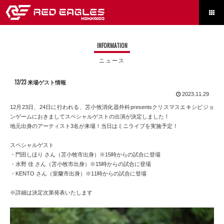

INFORMATION
ニュース
12/23 来場ゲスト情報
2023.11.29
12月23日、24日に行われる、苫小牧消化器外科presentsクリスマスエキシビジョ
ンゲームにおきましてスペシャルゲストの出演が決定しました！
地元出身のアーティスト3名が来場！当日はミニライブを実施予定！
スペシャルゲスト
・門田しほり さん（苫小牧市出身）※15時からの試合に登場
・水野 佳 さん（苫小牧市出身）※15時からの試合に登場
・KENTO さん（室蘭市出身）※11時からの試合に登場
※詳細は決定次第発表いたします