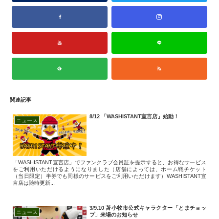
関連記事
8/12 「WASHISTANT宣言店」始動！
ニュース
「WASHISTANT宣言店」でファンクラブ会員証を提示すると、お得なサービス
をご利用いただけるようになりました（店舗によっては、ホーム戦チケット
（当日限定）半券でも同様のサービスをご利用いただけます）WASHISTANT宣
言店は随時更新...
3/9.10 苫小牧市公式キャラクター「とまチョッ
ニュース
プ」来場のお知らせ