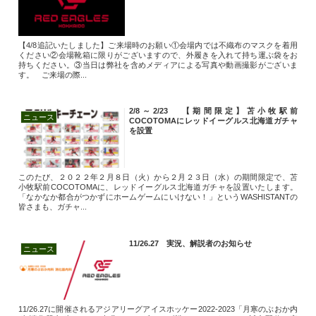
【4/8追記いたしました】ご来場時のお願い①会場内では不織布のマスクを着用
ください②会場靴箱に限りがございますので、外履きを入れて持ち運ぶ袋をお
持ちください。③当日は弊社を含めメディアによる写真や動画撮影がございま
す。 ご来場の際...
2/8～2/23 【期間限定】苫小牧駅前
ニュース
COCOTOMAにレッドイーグルス北海道ガチャ
を設置
このたび、２０２２年２月８日（火）から２月２３日（水）の期間限定で、苫
小牧駅前COCOTOMAに、レッドイーグルス北海道ガチャを設置いたします。
「なかなか都合がつかずにホームゲームにいけない！」というWASHISTANTの
皆さまも、ガチャ...
11/26.27 実況、解説者のお知らせ
ニュース
11/26.27に開催されるアジアリーグアイスホッケー2022-2023「月寒のぶおか内