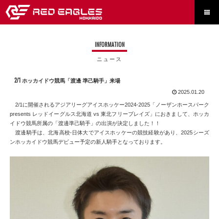

INFORMATION
ニュース
2/1 ホッカイドウ競馬「渡邊 準己騎手」来場
2025.01.20
2/1に開催されるアジアリーグアイスホッケー2024-2025「ノーザンホースパーク
presents レッドイーグルス北海道 vs 東北フリーブレイズ」におきまして、ホッカ
イドウ競馬所属の「渡邊準己騎手」の出演が決定しました！！
渡邊騎手は、北海高校-日体大でアイスホッケーの競技経験があり、2025シーズ
ンホッカイドウ競馬デビュー予定の新人騎手となっております。