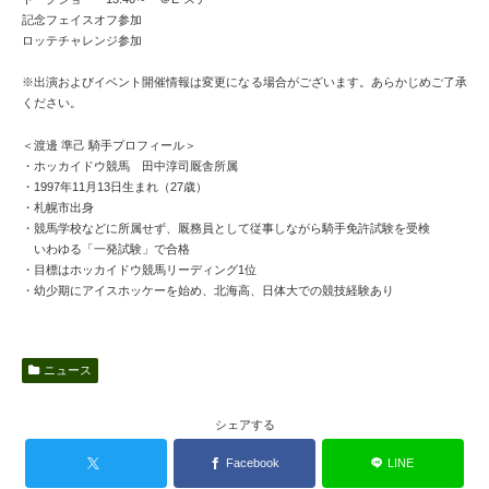
記念フェイスオフ参加
ロッテチャレンジ参加
※出演およびイベント開催情報は変更になる場合がございます。あらかじめご了承
ください。
＜渡邊 準己 騎手プロフィール＞
・ホッカイドウ競馬 田中淳司厩舎所属
・1997年11月13日生まれ（27歳）
・札幌市出身
・競馬学校などに所属せず、厩務員として従事しながら騎手免許試験を受検
いわゆる「一発試験」で合格
・目標はホッカイドウ競馬リーディング1位
・幼少期にアイスホッケーを始め、北海高、日体大での競技経験あり
ニュース
シェアする
Facebook
LINE