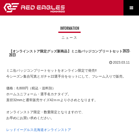

INFORMATION
ニュース
【オンラインストア限定グッズ新商品】ミニ缶バッジコンプリートセット2022-
2023
2023.03.11
ミニ缶バッジコンプリートセットをオンライン限定で発売‼
今シーズン集合写真とガチャ22選手分をセットにして、フレーム入りで販売。
価格：8,800円（税込・送料別）
ホームユニフォーム・選手名カナタイプ。
直径32mmと通常販売サイズ42ｍｍより小さめとなります。
オンラインストア限定・数量限定となりますので、
お早めにお買い求めください。
レッドイーグルス北海道オンラインストア