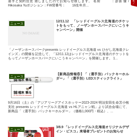
選手と契約合意 致しましたのでお知らせ致します。 名前 ：彦坂 優 /
Hikosaka Yuポジション：FW背番号： 16生年月...
12/11.12 「レッドイーグルス北海道のチケッ
ニュース
トをもって、ノーザンホースパークにいこうキ
ャンペーン」開催
「ノーザンホースパークpresents レッドイーグルス北海道 vs ひがし北海道クレ
インズ」の開催を記念して、「12/11.12はレッドイーグルス北海道のチケットを
もってノーザンホースパークにいこうキャンペーン」を開催します。 1...
【新商品情報⑥】「（選手別）パックキーホル
ニュース
ダー」「（選手別）LEDスティックライト」
9月16日（土）の「アジアリーグアイスホッケー2023‐2024 明治安田生命苫小牧
支社 presents レッドイーグルス北海道 vs HLアニャン戦」より試合会場にて、
新商品「（選手別）パックキーホルダー」（価格1,000円・税込）、...
3/8.9 「レッドイーグルス北海道オリジナルデザ
ニュース
イン・ビスコ」来場者プレゼントのお知らせ