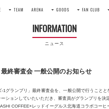
E
TEAM
ARENA
GOODS
FAN CLUB



INFORMATION
ニュース
リ」最終審査会 一般公開のお知らせ
-1グランプリ」最終審査会を、一般公開で行うことと
テーションしていたいただき、審査員がグランプリを決
HI COFFEE×レッドイーグルス北海道コラボコーヒー 