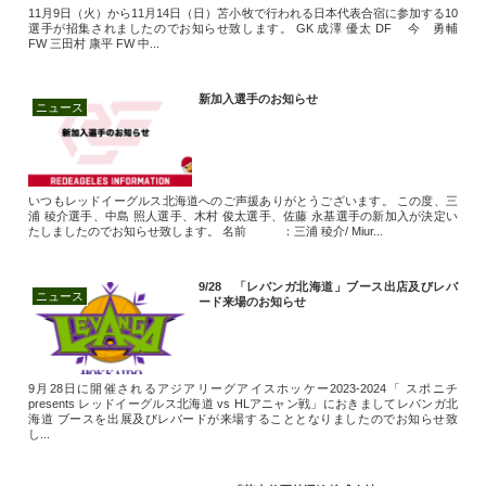
11月9日（火）から11月14日（日）苫小牧で行われる日本代表合宿に参加する10
選手が招集されましたのでお知らせ致します。 GK 成澤 優太 DF 今 勇輔
FW 三田村 康平 FW 中...
新加入選手のお知らせ
ニュース
いつもレッドイーグルス北海道へのご声援ありがとうございます。 この度、三
浦 稜介選手、中島 照人選手、木村 俊太選手、佐藤 永基選手の新加入が決定い
たしましたのでお知らせ致します。 名前 ：三浦 稜介/ Miur...
9/28 「レバンガ北海道」ブース出店及びレバ
ニュース
ード来場のお知らせ
9月28日に開催されるアジアリーグアイスホッケー2023-2024「 スポニチ
presents レッドイーグルス北海道 vs HLアニャン戦」におきましてレバンガ北
海道 ブースを出展及びレバードが来場することとなりましたのでお知らせ致
し...