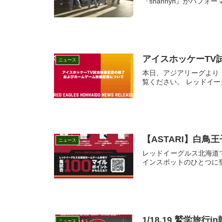
『shannyn』がパフ
アイスホッケーTV
ニュース
本日、アジアリーグより
覧ください。 レッドイーグ
【ASTARI】白
ニュース
レッドイーグルス北海道
インスポットのひとつに登
1/18.19 鷲学
ニュース