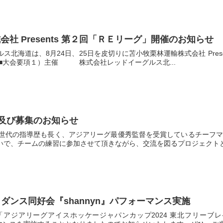
社 Presents 第２回「ＲＥリーグ」開催のお知らせ
ス北海道は、8月24日、25日を皮切りに苫小牧栗林運輸株式会社 Pres
 ■大会要項１）主催 株式会社レッドイーグルス北...
催及び募集のお知らせ
ニア世代の指導歴も長く、アジアリーグ最優秀監督を受賞しているチーフ
いで、チームの練習に参加させて頂きながら、交流を図るプロジェクトとな
高校 ダンス同好会『shannyn』パフォーマンス実施
る「アジアリーグアイスホッケージャパンカップ2024 東北フリー