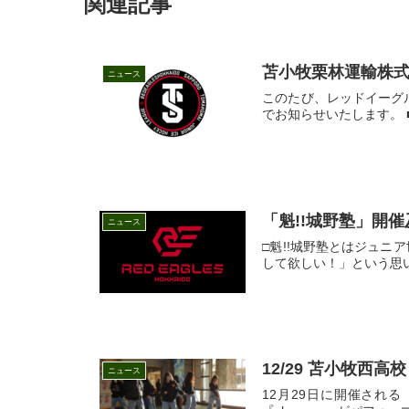
関連記事
苫小牧栗林運輸株式会
ニュース
このたび、レッドイーグル
でお知らせいたします。
「魁!!城野塾」開
ニュース
□魁!!城野塾とはジュ
して欲しい！」という思
12/29 苫小牧西
ニュース
12月29日に開催され