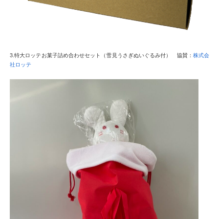
3.特大ロッテお菓子詰め合わせセット（雪見うさぎぬいぐるみ付） 協賛：
株式会
社ロッテ