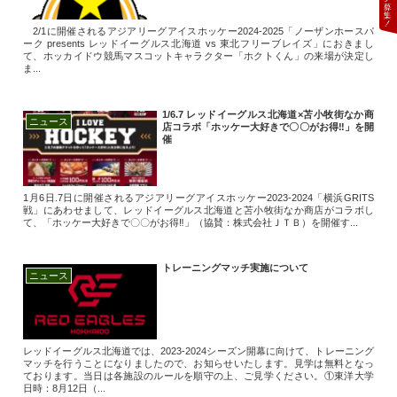
2/1に開催されるアジアリーグアイスホッケー2024-2025「ノーザンホースパ
ーク presents レッドイーグルス北海道 vs 東北フリーブレイズ」におきまし
て、ホッカイドウ競馬マスコットキャラクター「ホクトくん」の来場が決定し
ま...
1/6.7 レッドイーグルス北海道×苫小牧街なか商
ニュース
店コラボ「ホッケー大好きで〇〇がお得‼」を開
催
1月6日.7日に開催されるアジアリーグアイスホッケー2023-2024「横浜GRITS
戦」にあわせまして、レッドイーグルス北海道と苫小牧街なか商店がコラボし
て、「ホッケー大好きで〇〇がお得‼」（協賛：株式会社ＪＴＢ）を開催す...
トレーニングマッチ実施について
ニュース
レッドイーグルス北海道では、2023-2024シーズン開幕に向けて、トレーニング
マッチを行うことになりましたので、お知らせいたします。見学は無料となっ
ております。当日は各施設のルールを順守の上、ご見学ください。①東洋大学
日時：8月12日（...